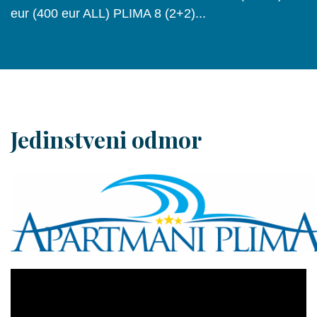
eur (400 eur ALL) PLIMA 8 (2+2)...
Jedinstveni odmor